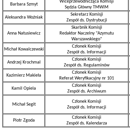
Wiceprzewodnicząca Komisji
Barbara Szmyt
Sędzia Główny TMWiM
Sekretarz Komisji
Aleksandra Woźniak
Zespół ds. Dystrybucji
Skarbnik Komisji
Anna Natusiewicz
Redaktor Naczelny "Azymutu
Warszawskiego"
Członek Komisji
Michał Kowalczewski
Zespół ds. Informacji
Członek Komisji
Andrzej Krochmal
Zespół ds. Regulaminów
Członek Komisji
Kazimierz Makieła
Referat Weryfikacyjny nr 101
Członek Komisji
Kamil Opiela
Zespół ds. Archiwum
Członek Komisji
Michał Segit
Zespół ds. Informacji
Członek Komisji
Piotr Zgoda
Zespół ds. Kalendarza