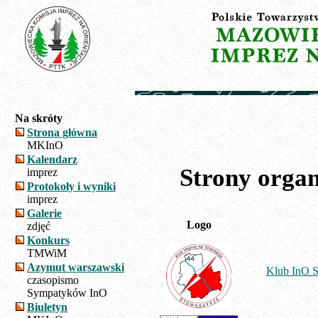
Na skróty
Strona główna
MKInO
Kalendarz
Strony orga
imprez
Protokoły i wyniki
imprez
Galerie
Logo
zdjęć
Konkurs
TMWiM
Azymut warszawski
Klub InO
czasopismo
Sympatyków InO
Biuletyn