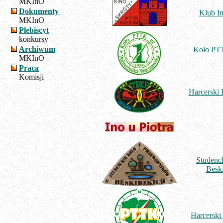
MKInO
Dokumenty
Klub 
MKInO
Plebiscyt
konkursy
Archiwum
Koło PTT
MKInO
Praca
Komisji
Harcerski
Studenc
Besk
Harcersk