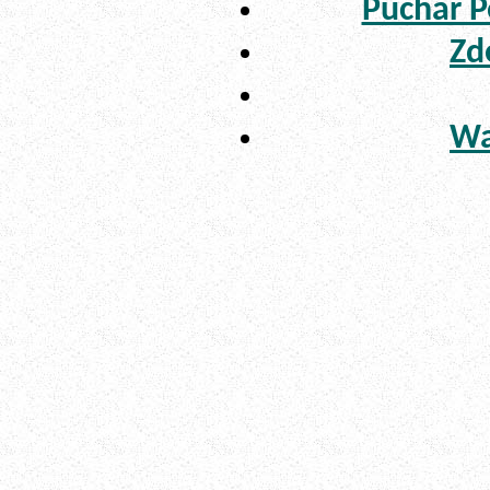
Puchar P
Zd
Wa