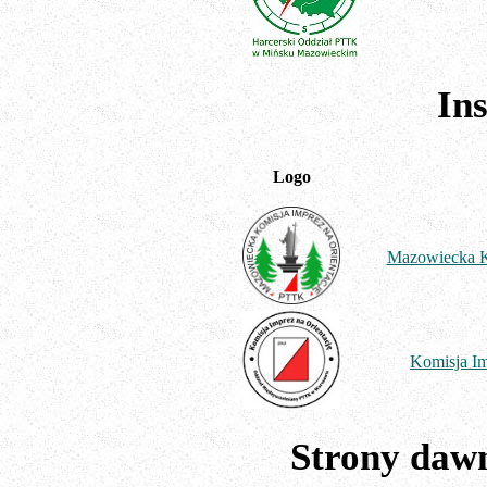
In
Logo
Mazowiecka K
Komisja I
Strony daw