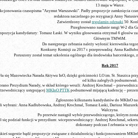
13 maja w Warce.
kcjonowania czasopisma "Azymut Warszawski". Padły propozycje zamknięcia czasop
redaktora naczelnego po rezygnacji Anny Natusiewi
Zatwierdzony został
regulamin odznaki
50. Kon
Przegłosowano nadanie rangi W-2 dla G
ozycja kandydatury: Tomasz Łaski. W wyniku głosowania otrzymał 6 głosów za, 1
Głównym TMWiM.
Do następnego zebrania należy wyłonić kierownika tego
Konkursy Komisji za 2017 r. przeprowadzą: Anna Kadłubo
Poruszony został temat szkolenia ogólnego dla środowiska harcerskiego, 
Rok 2017
a się Mazowiecka Narada Aktywu InO, dzięki gościnności LO im. St. Staszica przy
od kilku zaległych podsumowań.
ano Prezydium Narady, w skład którego weszli: Andrzej Krochmal – przewodniczą
rzewodniczący ustępującej
MKInO PTTK
podsumował mijającą kadencję – prezent
Zgłoszono kilkunastu kandydatów do MKInO na
i wybrani: Anna Kadłubowska, Andrzej Krochmal, Tomasz Łaski, Dariusz Mazurek, 
Walczyna.
Po przerwie nastąpił wybór przewodniczącego, którym zost
ł się podział funkcji w prezydium: wiceprzewodniczący: Andrzej Krochmal, sekret
dokonany podczas I zebrania w stycz
akieś sugestie bądź propozycje związane z działalnością i funkcjonowaniem MKI