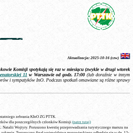
Aktualizacja:
2025-10-16 (czw)
owie Komisji spotykają się raz w miesiącu (zwykle w drugi wtorek
natorskiej 11
w Warszawie
od godz. 17:00
(lub doraźnie w innym
atorów i sympatyków InO. Podczas spotkań omawiane są różne sprawy
ostatniego zebrania KInO ZG PTTK.
iązków dla poszczególnych członków Komisji
(patrz tutaj)
 Natalii Wojtyry. Poruszono kwestię przeprowadzania turystycznego marszu na
zakresie. Tegoroczny finał województwa mazowieckiego odbędzie się w dn. 12-