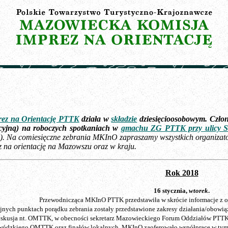
ez na Orientację PTTK
działa w
składzie
dziesięcioosobowym. Członk
acyjną) na roboczych spotkaniach w
gmachu ZG PTTK przy ulicy Se
ono). Na comiesięczne zebrania MKInO zapraszamy wszystkich organiz
z na orientację na Mazowszu oraz w kraju.
Rok 2018
16 stycznia,
wtorek
.
Przewodnicząca MKInO PTTK przedstawiła w skrócie informacje z 
jnych punktach porądku zebrania zostały przedstawione zakresy działania/obow
dyskusja nt. OMTTK, w obecności sekretarz Mazowieckiego Forum Oddziałów PTTK:
jewódzkiego OMTTK oraz finałów lokalnych. MKInO zaoferowało współpracę w tym 