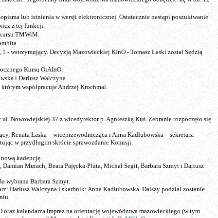
isma lub istnienia w wersji elektronicznej. Ostatecznie nastąpi poszukiwanie
cz z tej funkcji.
kursu TMWiM.
ambita.
 - wstrzymujący. Decyzją Mazowieckiej KInO - Tomasz Łaski został Sędzią
rocznego Kursu OiAInO.
wska i Dariusz Walczyna
z którym współpracuje Andrzej Krochmal.
 ul. Nowowiejskiej 37 z wicedyrektor p. Agnieszką Kuś. Zebranie rozpoczęło się
cy, Renata Łaska – wiceprzewodnicząca i Anna Kadłubowska – sekretarz.
ując w przydługim skrócie sprawozdanie Komisji.
 nową kadencję.
Damian Murach, Beata Pajęcka-Pluta, Michał Segit, Barbara Szmyt i Dariusz
ała wybrana Barbara Szmyt.
arz: Dariusz Walczyna i skarbnik: Anna Kadłubowska. Dalszy podział zostanie
niu.
nO oraz kalendarza imprez na orientację województwa mazowieckiego (w tym