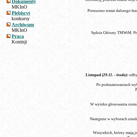
Dokumenty
MKInO
Poruszono temat dalszego fun
Plebiscyt
konkursy
Archiwum
MKInO
Sędzia Główny TMWiM. Prop
Praca
Komisji
Listopad
(29.11. - środa)
:
odbył
Po podsumowaniach wybr
P
W wyniku głosowania zostal
Następnie w wyborach ustali
Wszystkich, którzy mają j