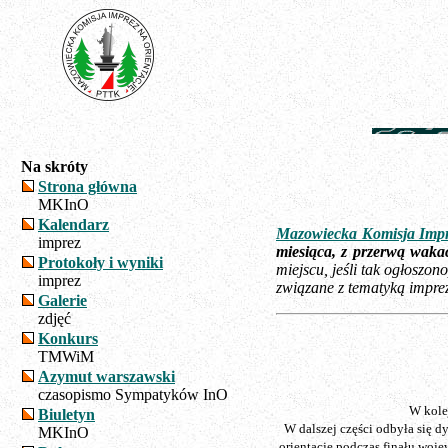
Na skróty
Strona główna
MKInO
Kalendarz
Mazowiecka Komisja Impr
imprez
miesiąca, z przerwą wak
Protokoły i wyniki
miejscu, jeśli tak ogłosz
imprez
związane z tematyką impre
Galerie
zdjęć
Konkurs
TMWiM
Azymut warszawski
czasopismo Sympatyków InO
W kole
Biuletyn
W dalszej części odbyła się 
MKInO
orientację podczas finału wo