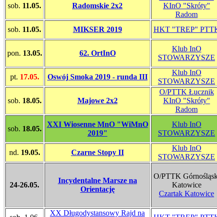
sob.
11.05.
Radomskie 2x2
KInO "Skróty"
Radom
sob.
11.05.
MIKSER 2019
HKT "TREP" PTT
Klub InO
pon.
13.05.
62. OrtInO
STOWARZYSZE
Klub InO
pt.
17.05.
Oswój Smoka 2019 - runda III
STOWARZYSZE
O/PTTK Łucznik
sob.
18.05.
Majowe 2x2
KInO "Skróty"
Radom
XXI Wiosenne MnO "WiMnO
Klub InO
sob.
18.05.
2019"
STOWARZYSZE
Klub InO
nd.
19.05.
Czarne Stopy II
STOWARZYSZE
O/PTTK Górnośląsk
Incydentalne Marsze na
24-26.05.
Katowice
Orientację
Czartak Katowice
XX Długodystansowy Rajd na