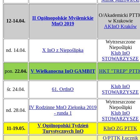
O/Akademicki PTT
II Ogólnopolskie Myślenickie
12-14.04.
w Krakowie
MnO 2019
AKInO Kraków
Wytrzeszczone
Niepoślipki
nd. 14.04.
X InO z Niepoślipką
Klub InO
STOWARZYSZE
pon.
22.04.
V Wielkanocna InO GAMBIT
HKT "TREP" PTT
Klub InO
śr. 24.04.
61. OrtInO
STOWARZYSZE
Wytrzeszczone
IV Rodzinne MnO Zielonka 2019
Niepoślipki
nd. 28.04.
- runda 1
Klub InO
STOWARZYSZE
V Ogólnopolski Tydzień
11-19.05.
KInO ZG PTTK
Turystycznych InO
O/PTTK Łucznik