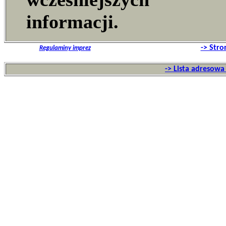
informacji.
-> Str
Regulaminy imprez
-> Lista adresow