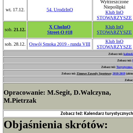
Wytrzeszczone
Niepoślipki
wt. 17.12.
54. UrodzInO
Klub InO
STOWARZYSZE
X ChoInO
Klub InO
sob.
21.12.
Street-O #18
STOWARZYSZE
Klub InO
sob. 28.12.
Oswój Smoka 2019 - runda VIII
STOWARZYSZE
Zobacz też:
kalend
Zobacz też:
Zobacz też:
Turystyczno-
Zobacz też:
Zimowe Zawody Sportowe
:
2018-2019
(aktu
Zobacz
Opracowanie: M.Segit, D.Walczyna,
M.Pietrzak
Zobacz też: Kalendarz turystyczny
Objaśnienia skrótów: