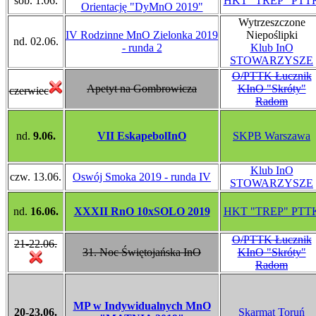
sob. 1.06.
HKT "TREP" PTT
Orientację "DyMnO 2019"
Wytrzeszczone
IV Rodzinne MnO Zielonka 2019
Niepoślipki
nd. 02.06.
- runda 2
Klub InO
STOWARZYSZE
O/PTTK Łucznik
Apetyt na Gombrowicza
KInO "Skróty"
czerwiec
Radom
nd.
9.06.
VII EskapebolInO
SKPB Warszawa
Klub InO
czw. 13.06.
Oswój Smoka 2019 - runda IV
STOWARZYSZE
nd.
16.06.
XXXII RnO 10xSOLO 2019
HKT "TREP" PTT
O/PTTK Łucznik
21-22.06.
31. Noc Świętojańska InO
KInO "Skróty"
Radom
MP w Indywidualnych MnO
20-23.06.
Skarmat Toruń