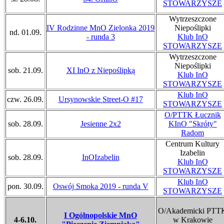
STOWARZYSZE
Wytrzeszczone
IV Rodzinne MnO Zielonka 2019
Niepoślipki
nd. 01.09.
- runda 3
Klub InO
STOWARZYSZE
Wytrzeszczone
Niepoślipki
sob. 21.09.
XI InO z Niepoślipką
Klub InO
STOWARZYSZE
Klub InO
czw. 26.09.
Ursynowskie Street-O #17
STOWARZYSZE
O/PTTK Łucznik
sob. 28.09.
Jesienne 2x2
KInO "Skróty"
Radom
Centrum Kultury
Izabelin
sob. 28.09.
InOIzabelin
Klub InO
STOWARZYSZE
Klub InO
pon. 30.09.
Oswój Smoka 2019 - runda V
STOWARZYSZE
O/Akademicki PTT
I Ogólnopolskie MnO
4-6.10.
w Krakowie