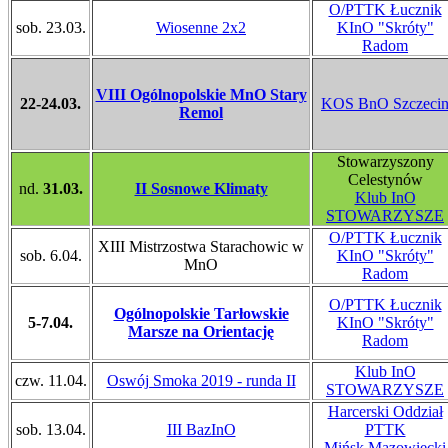
O/PTTK Łucznik
sob. 23.03.
Wiosenne 2x2
KInO "Skróty"
Radom
VIII Ogólnopolskie MnO Stary
22-24.03.
KOS BnO Szczeci
Remol
Stowarzyszony
Celestynów
nd.
31.03.
II Sosnowe Klimaty
Klub InO
STOWARZYSZE
O/PTTK Łucznik
XIII Mistrzostwa Starachowic w
sob. 6.04.
KInO "Skróty"
MnO
Radom
O/PTTK Łucznik
Ogólnopolskie Tarłowskie
5-7.04.
KInO "Skróty"
Marsze na Orientację
Radom
Klub InO
czw. 11.04.
Oswój Smoka 2019 - runda II
STOWARZYSZE
Harcerski Oddział
sob. 13.04.
III BazInO
PTTK
Mińsk Mazowiecki