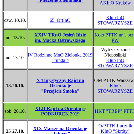
"Pieczenie Ziemniaka"
AKInO Kraków
Klub InO
czw. 10.10.
65. OrtInO
STOWARZYSZE
XXIV TRnO Jesień Idzie
Koło PTTK nr 1 prz
nd.
13.10.
im. Maćka Ostrowskiego
PW
Wytrzeszczone
IV Rodzinne MnO Zielonka 2019
Niepoślipki
nd. 13.10.
- runda 4
Klub InO
STOWARZYSZE
X Turystyczny Rajd na
OM PTTK Warszaw
18-20.10.
Orientację
KInO
"Przejście Smoka"
STOWARZYSZE
XLII Rajd na Orientację
sob.
26.10.
HKT "TREP" PTT
PODKUREK 2019
O/PTTK Łucznik
XIX Marsze na Orientację
25-27.10.
KInO "Skróty"
"Jakuza"