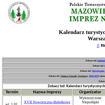
Kalendarz turystyc
Warsza
n
<
Zobacz też:
kalend
Zobacz też:
Zobacz też:
Turystyczno-
Zobacz też:
Zimowe Zawody Sportowe
:
2018-2019
(aktu
Zobacz
Zobacz też: Kalendarz turystyczny
Termin
Nazwa Imprezy
Organizator
Wytrzeszczone
XVII Noworoczno-Bąbelkowe
Niepoślipki
wt. 1.01.