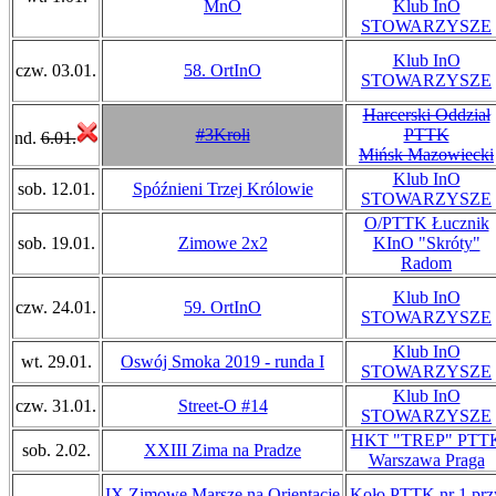
MnO
Klub InO
STOWARZYSZE
Klub InO
czw. 03.01.
58. OrtInO
STOWARZYSZE
Harcerski Oddział
#3Kroli
PTTK
nd.
6.01.
Mińsk Mazowiecki
Klub InO
sob. 12.01.
Spóźnieni Trzej Królowie
STOWARZYSZE
O/PTTK Łucznik
sob. 19.01.
Zimowe 2x2
KInO "Skróty"
Radom
Klub InO
czw. 24.01.
59. OrtInO
STOWARZYSZE
Klub InO
wt. 29.01.
Oswój Smoka 2019 - runda I
STOWARZYSZE
Klub InO
czw. 31.01.
Street-O #14
STOWARZYSZE
HKT "TREP" PTT
sob. 2.02.
XXIII Zima na Pradze
Warszawa Praga
IX Zimowe Marsze na Orientację
Koło PTTK nr 1 prz