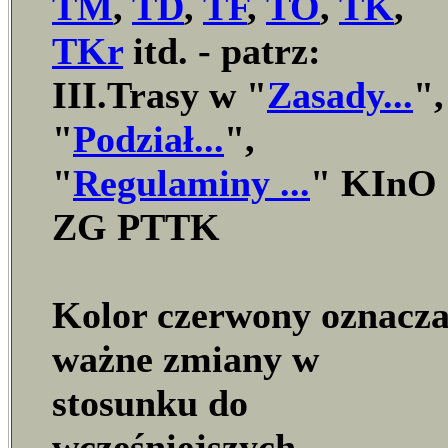
TM
,
TD
,
TF
,
TO
,
TK
,
TKr
itd. - patrz:
III.Trasy w "
Zasady...
",
"
Podział...
",
"
Regulaminy ...
" KInO
ZG PTTK
Kolor czerwony oznacz
ważne zmiany w
stosunku do
wcześniejszych