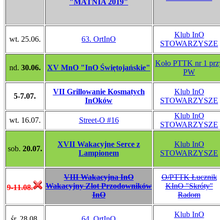
"MATNIA 2019"
Klub InO
wt. 25.06.
63. OrtInO
STOWARZYSZE
Koło PTTK nr 1 prz
nd.
30.06.
XV MnO "InO Świętojańskie"
PW
VII Grillowanie Kosmatych
Klub InO
5-7.07.
InOków
STOWARZYSZE
Klub InO
wt. 16.07.
Street-O #16
STOWARZYSZE
XVII Wakacyjne Serce z
Klub InO
sob.
20.07.
Lampionem
STOWARZYSZE
VIII Wakacyjna InO
O/PTTK Łucznik
Wakacyjny Zlot Przodowników
KInO "Skróty"
9-11.08.
InO
Radom
Klub InO
śr. 28.08.
64. OrtInO