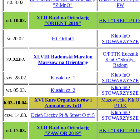
nd. 3.02.
"ZiMnO"
PW
XLII Rajd na Orientację
nd.
10.02.
HKT "TREP" PTT
"ORIENT 2019"
Klub InO
śr. 20.02.
60. OrtInO
STOWARZYSZE
O/PTTK Łucznik
XLVIII Radomski Maraton
22-24.02.
KInO "Skróty"
Marszów na Orientację
Radom
Klub InO
czw. 28.02.
Kusaki cz. 1
STOWARZYSZE
Klub InO
wt. 05.03.
Kusaki cz. 2
STOWARZYSZE
XVI Kurs Organizatorów i
Mazowiecka KInO
6.03.-10.04.
Animatorów InO
PTTK
Klub InO
czw. 14.03.
Dzień Liczby Pi & Street-O #15
STOWARZYSZE
XLII Rajd na Orientację
nd.
17.03.
HKT "TREP" PTT
"ZAW-OR 2019"