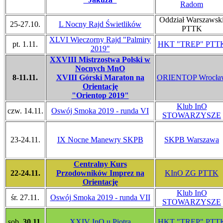
Radom
Oddział Warszawsk
25-27.10.
L Nocny Rajd Świetlików
PTTK
XLVI Wieczorny Rajd "Palmiry
pt. 1.11.
HKT "TREP" PTT
2019"
XXVIII Mistrzostwa Polski w
Nocnych MnO
8-11.11.
XVIII Górski Maraton na
ORIENTOP Wrocła
Orientację
"Orientop 2019"
Klub InO
czw. 14.11.
Oswój Smoka 2019 - runda VI
STOWARZYSZE
23-24.11.
IX Nocne Manewry SKPB
SKPB Warszawa
Centralny Kurs
22-24.11.
Przodowników Imprez na
KInO ZG PTTK
Orientację
Klub InO
śr. 27.11.
Oswój Smoka 2019 - runda VII
STOWARZYSZE
sob.
30.11.
XXIV InO u Piotra
HKT "TREP" PTT