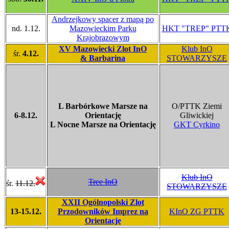
Andrzejkowy spacer z mapą po
nd. 1.12.
Mazowieckim Parku
HKT "TREP" PTT
Krajobrazowym
XV Mazowiecki Zlot InO
Klub InO
śr.
4.12.
& Barbarina
STOWARZYSZE
L Barbórkowe Marsze na
O/PTTK Ziemi
6-8.12.
Orientację
Gliwickiej
L Nocne Marsze na Orientację
GKT Cyrkino
Klub InO
Tree InO
śr.
11.12.
STOWARZYSZE
XXII Ogólnopolski Zlot
13-15.12.
Przodowników Imprez na
KInO ZG PTTK
Orientację