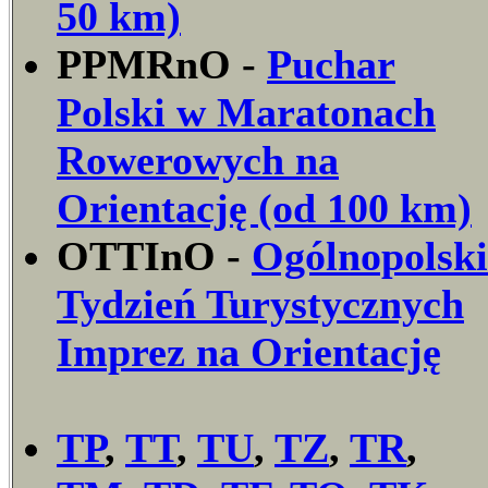
50 km)
PPMRnO -
Puchar
Polski w Maratonach
Rowerowych na
Orientację (od 100 km)
OTTInO -
Ogólnopolski
Tydzień Turystycznych
Imprez na Orientację
TP
,
TT
,
TU
,
TZ
,
TR
,