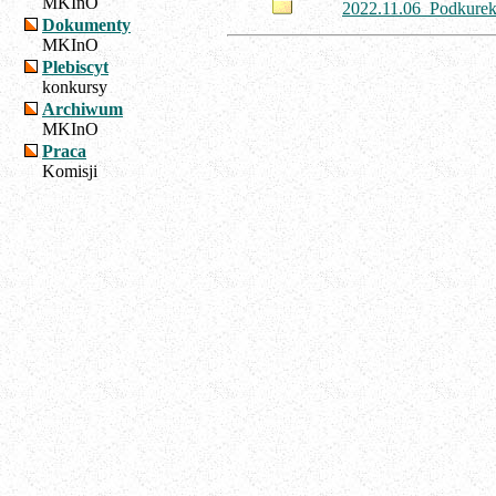
MKInO
2022.11.06_Podkure
Dokumenty
MKInO
Plebiscyt
konkursy
Archiwum
MKInO
Praca
Komisji