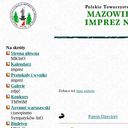
Na skróty
Strona główna
MKInO
Kalendarz
imprez
Protokoły i wyniki
imprez
Galerie
zdjęć
Zobacz też
inne galerie
Konkurs
TMWiM
Azymut warszawski
czasopismo
Parent Directory
Sympatyków InO
Biuletyn