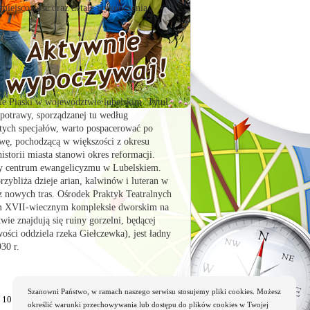
 miejscowość oraz detale wykończenia
e Piaski w województwie lubelskim. Tytuł
potrawy, sporządzanej tu według
tych specjałów, warto pospacerować po
wę, pochodzącą w większości z okresu
storii miasta stanowi okres reformacji.
ły centrum ewangelicyzmu w Lubelskiem.
rzybliża dzieje arian, kalwinów i luteran w
 z nowych tras. Ośrodek Praktyk Teatralnych
ym XVII-wiecznym kompleksie dworskim na
wie znajdują się ruiny gorzelni, będącej
ości oddziela rzeka Giełczewka), jest ładny
30 r.
Szanowni Państwo, w ramach naszego serwisu stosujemy pliki cookies. Możesz
10
określić warunki przechowywania lub dostępu do plików cookies w Twojej