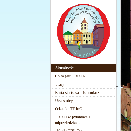
Aktualności
Co to jest TRInO?
Trasy
Karta startowa - formularz
Uczestnicy
A
Odznaka TRInO
TRInO w pytaniach i
Z
odpowiedziach
Ut
1% dla TRInO:)