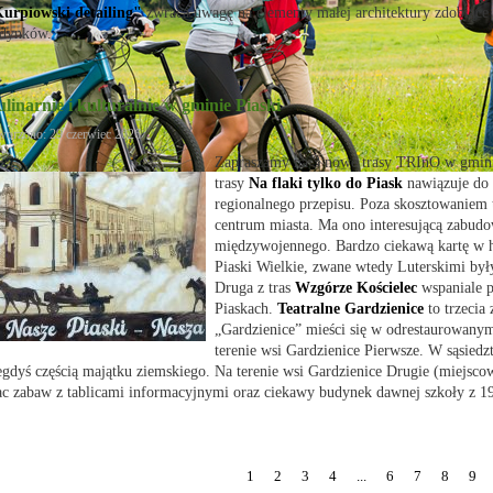
urpiowski detailing"
zwraca uwagę na elementy małej architektury zdobiące
dynków.
linarnie i kulturalnie w gminie Piaski
worzono: 29 czerwiec 2026
Zapraszamy na 3 nowe trasy TRInO w gmini
trasy
Na flaki tylko do Piask
nawiązuje do 
regionalnego przepisu. Poza skosztowaniem 
centrum miasta. Ma ono interesującą zabudo
międzywojennego. Bardzo ciekawą kartę w hi
Piaski Wielkie, zwane wtedy Luterskimi by
Druga z tras
Wzgórze Kościelec
wspaniale p
Piaskach.
Teatralne Gardzienice
to trzecia
„Gardzienice” mieści się w odrestaurowan
terenie wsi Gardzienice Pierwsze. W sąsiedzt
egdyś częścią majątku ziemskiego. Na terenie wsi Gardzienice Drugie (miejscow
ac zabaw z tablicami informacyjnymi oraz ciekawy budynek dawnej szkoły z 19
1
2
3
4
...
6
7
8
9