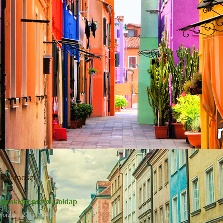
ktualności
ygzakiem przez Gołdap
worzono: 27 lipiec 2026