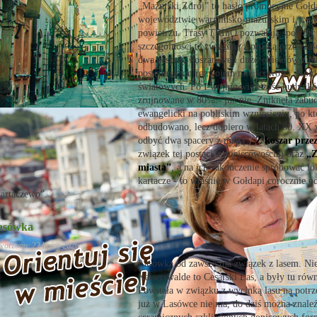
„Mazurski Zdrój” to hasło promocyjne Gołd
województwie warmińsko-mazurskim i, co w
powietrzu. Trasy TRInO pozwalają spojrzeć i
szczególności tę związaną z pruską przeszło
dwa zespoły koszarowe i dużo obiektów z p
postępującym rozwojem miejscowości. Gołda
światowych. Po I wojnie większość budynkó
zrujnowane w 80% - już nie. Zniknęła zabu
ewangelicki na pobliskim wzniesieniu, po k
odbudowano, lecz dopiero w latach 80. XX w
odbyć dwa spacery z mapą:
„Z koszar prze
związek tej postaci z miejscowością) oraz
„Z
miasta”
, a na ich zakończenie spróbować l
kartacze - to właśnie w Gołdapi corocznie 
artaczewo”.
asówka
worzono: 22 lipiec 2026
Lasówka od zawsze ma związek z lasem. Nie
Kaiserswalde to Cesarski Las, a były tu rów
Powstała w związku z wycinką lasu na potrz
już w Lasówce nie ma, do dziś można znaleź