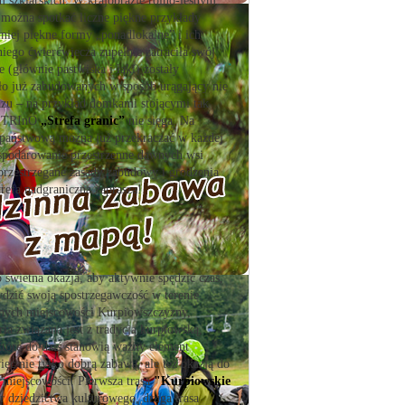
 szklarskich. W krajobrazie rolno-leśnym,
 można spotkać liczne piękne przykłady
niej piękne formy „ponadlokalne” i ich
niego ćwierćwiecza zupełnie zatraciła swój
 (głównie pastwiska i łąki) zostały
ało już zabudowanych w sposób urągający nie
razu – na przykład domkami stojącymi tak
sa TRInO
„Strefa granic”
nie sięga. Na
ę państwową można już przekraczać w każdej
ospodarowanie przestrzenne dawnych wsi
 przestrzegane zasady zabudowy i grodzenia
trefa nadgraniczna zaprasza!
świetna okazja, aby aktywnie spędzić czas,
wdzić swoją spostrzegawczość w terenie.
alnych miejscowości Kurpiowszczyzny,
ria związana jest z tradycją kurpiowską,
które do dziś stanowią ważny element
ięc nie tylko dobrą zabawą, ale też okazją do
j miejscowości. Pierwsza trasa
"Kurpiowskie
r dziedzictwa kulturowego, druga trasa