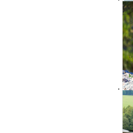
da
pr
ty
bl
sz
ch
Tr
dz
Ka
Ut
sm