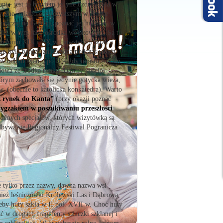
api - jest to bowiem jedyne uzdrowisko w
ażne, miasto o najczystszym w Polsce
naczej na Gołdap, poznać jej historię, w
ścią, w tym jako ośrodka wojskowego. Są tu
rzełomu XIX i XX w. powstałych wraz z
p była bardzo zniszczona podczas wojen
w odbudowano, po II – gdy miasto zostało
dowa ze środka rynku. Dawny kościół
tórym zachowała się jedynie gotycka wieża,
. (obecnie to katolicka konkatedra). Warto
z rynek do Kanta”
(przy okazji poznać
ygzakiem w poszukiwaniu przeszłości
okalnych specjałów, których wizytówką są
odbywa się Regionalny Festiwal Pogranicza
 tylko przez nazwy, dawna nazwa wsi
nież leśniczówki Królewski Las i Dąbrowa.
eby huty szkła w II poł. XVII w. Choć huty
ć w drogach fragmenty stłuczki szklanej i