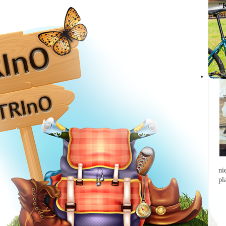
"K
bu
Ku
Ut
ni
pl