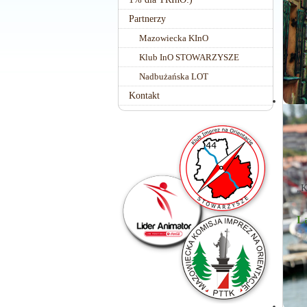
Partnerzy
Mazowiecka KInO
Klub InO STOWARZYSZE
Nadbużańska LOT
Kontakt
„K
L
Ut