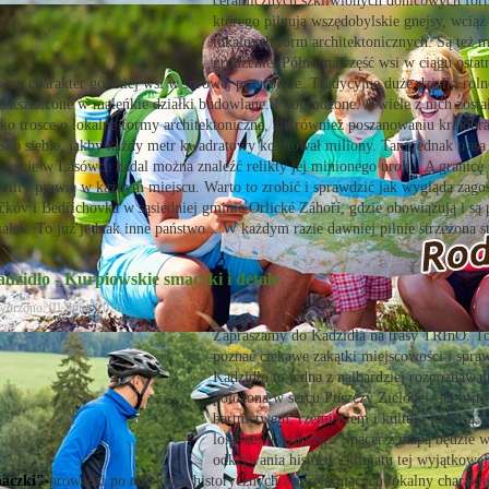
ceramicznych szkliwionych donicowych form
którego pilnują wszędobylskie gnejsy, wciąż
lokalnych form architektonicznych. Są też m
grodzenie. Północna część wsi w ciągu ostat
wny charakter górskiej wsi w surowej przyrodzie. Tradycyjne duże działki rolne
zekształcone w maleńkie działki budowlane. I pogrodzone. A wiele z nich zost
lko trosce o lokalne formy architektoniczne, ale również poszanowaniu krajob
isko siebie, jakby każdy metr kwadratowy kosztował miliony. Tam jednak tra
częście w Lasówce nadal można znaleźć relikty jej minionego uroku. A granic
wili i prawie w każdym miejscu. Warto to zrobić i sprawdzić jak wygląda zag
čkov i Bedřichovka w sąsiedniej gminie Orlické Záhoří, gdzie obowiązują i są
iałek. To już jednak inne państwo... W każdym razie dawniej pilnie strzeżona s
dzidło - Kurpiowskie smaczki i detale
worzono: 01 lipiec 2026
Zapraszamy do Kadzidła na trasy TRInO. To 
poznać ciekawe zakątki miejscowości i spra
Kadzidło to jedna z najbardziej rozpoznaw
położona w sercu Puszczy Zielonej. Jej histo
bartnictwem, rzemiosłem i kulturą ludową, 
lokalnej tożsamości. Spacer z mapą będzie w
odkrywania historii i klimatu tej wyjątkowe
aczki"
prowadzi po obiektach historycznych i prezentujących lokalny charakte